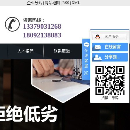
企业分站
网站地图
RSS
XML
|
|
|
13379031268
18092138883
客户服务
在线留言
在
人才招聘
联系聚海
线
分享到...
客
服
扫描二维码