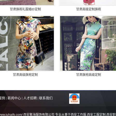
甘肃旗袍礼服婚纱定制
甘肃高级定制旗袍
甘肃高级旗袍定制
甘肃旗袍高级定制
案例
|
新闻中心
|
人才招聘
|
联系我们
tp://www.juhaifs.com/ 西安聚海服饰有限公司 专业从事于
西安工作服
,
西安工服定制
,
西安职