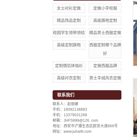
女士衬衫定做
定做小学校服
精品饰品定制
高级旗袍定制
校园学生领带领结
精品男士西服定做
高级定制旗袍
西服定制哪个品牌
好
定制情侣体恤衫
定做西服品牌
高级衬衣定制
男士羊绒风衣定做
联系我们
联系人：赵丽娜
手机：18092138883
手机：13379031268
邮箱：JHFS999@126. com
地址：西安市浐灞生态区欧亚大道666号
网址：www.juhaifs.com