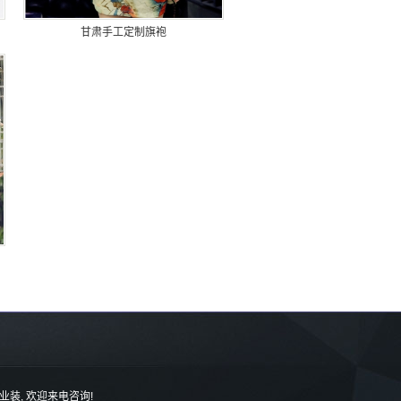
甘肃手工定制旗袍
业装
, 欢迎来电咨询!